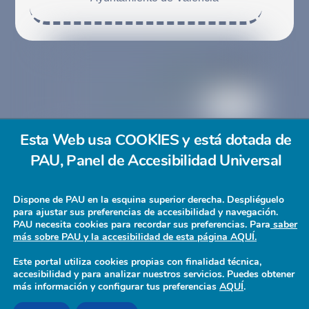
Esta Web usa COOKIES y está dotada de
PAU, Panel de Accesibilidad Universal
ACCESIBILIDAD
POLÍTICA DE PRIVACIDAD
Dispone de PAU en la esquina superior derecha. Despliéguelo
POLÍTICA DE COOKIES
CONTACTO
para ajustar sus preferencias de accesibilidad y navegación.
PAU necesita cookies para recordar sus preferencias. Para
saber
@2026
CERMI CV
, Comité de entidades representantes
más sobre PAU y la accesibilidad de esta página AQUÍ.
de personas con discapacidad de la Comunidad
Este portal utiliza cookies propias con finalidad técnica,
Valenciana.
accesibilidad y para analizar nuestros servicios. Puedes obtener
más información y configurar tus preferencias
AQUÍ
.
Pagina realizada por
Web Inclusiva
de
Nefergalia, SL