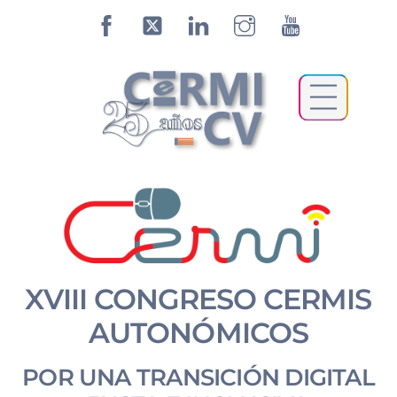
facebook
twitter
linkedin
instagram
youtube
Menu
Skip
to
content
XVIII CONGRESO CERMIS
AUTONÓMICOS
POR UNA TRANSICIÓN DIGITAL